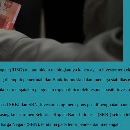
bungan (IHSG) menunjukkan meningkatnya kepercayaan investor terhad
n yang ditempuh pemerintah dan Bank Indonesia dalam menjaga stabilitas
o, mengatakan penguatan rupiah dipicu oleh respons positif investo
hasil SRBI dan SBN, investor asing merespons positif penguatan baura
l asing ke instrumen Sekuritas Rupiah Bank Indonesia (SRBI) setelah le
 Berharga Negara (SBN), terutama pada tenor pendek dan menengah.