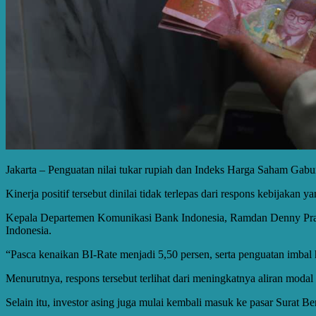
Jakarta – Penguatan nilai tukar rupiah dan Indeks Harga Saham Ga
Kinerja positif tersebut dinilai tidak terlepas dari respons kebijaka
Kepala Departemen Komunikasi Bank Indonesia, Ramdan Denny Prakos
Indonesia.
“Pasca kenaikan BI-Rate menjadi 5,50 persen, serta penguatan imbal 
Menurutnya, respons tersebut terlihat dari meningkatnya aliran moda
Selain itu, investor asing juga mulai kembali masuk ke pasar Surat