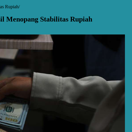
tas Rupiah
il Menopang Stabilitas Rupiah