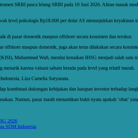
strumen SRBI pasca lelang SRBI pada 10 Juni 2026. Aliran masuk modal
 level psikologis Rp18.000 per dolar AS menunjukkan keyakinan inves
baik di pasar domestik maupun offshore secara konsisten dan terukur.
pasar offshore maupun domestik, juga akan terus dilakukan secara konsist
 (KISI), Muhammad Wafi, menilai kenaikan IHSG menjadi salah satu si
g menarik karena valuasi saham berada pada level yang relatif murah.
ndonesia, Liza Camelia Suryanata.
hadap kombinasi dukungan kebijakan dan harapan investor terhadap lang
asakan. Namun, pasar masih menantikan bukti nyata apakah ‘obat’ yan
MBG 2026
itas SDM Indonesia