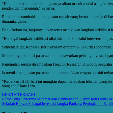
“Hal ini tercermin dari meningkatnya aliran masuk modal asing ke in
pendek dan menengah,” katanya.
Ramdan menambahkan, penguatan rupiah yang kembali berada di bawah
dinamika global.
Bank Indonesia, lanjutnya, akan terus melakukan langkah stabilisasi 
“Berbagai langkah stabilisasi nilai tukar, baik melalui intervensi di 
Sementara itu, Kepala Riset Korea Investment & Sekuritas Indonesia
Menurutnya, kondisi pasar saat ini menawarkan peluang investasi yan
Pandangan serupa disampaikan Head of Research Kiwoom Sekuritas I
Ia menilai penguatan pasar saat ini menunjukkan respons positif ter
“Kenaikan IHSG hari ini mungkin dapat meredakan tekanan yang dir
yang ada,” kata Liza.
BERITA TERBARU
Post
Refocusing Penerima Manfaat dan Pembenahan Dapur Jadi Fokus 
Sekolah Rakyat Sebagai Investasi Jangka Panjang Peningkatan Kual
navigation