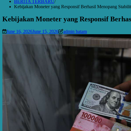
BERITA TERBARU
Kebijakan Moneter yang Responsif Berhasil Menopang Stabili
Kebijakan Moneter yang Responsif Berhas
June 16, 2026
June 15, 2026
admin batam