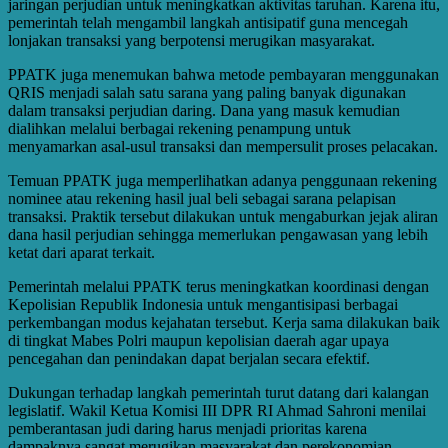
jaringan perjudian untuk meningkatkan aktivitas taruhan. Karena itu,
pemerintah telah mengambil langkah antisipatif guna mencegah
lonjakan transaksi yang berpotensi merugikan masyarakat.
PPATK juga menemukan bahwa metode pembayaran menggunakan
QRIS menjadi salah satu sarana yang paling banyak digunakan
dalam transaksi perjudian daring. Dana yang masuk kemudian
dialihkan melalui berbagai rekening penampung untuk
menyamarkan asal-usul transaksi dan mempersulit proses pelacakan.
Temuan PPATK juga memperlihatkan adanya penggunaan rekening
nominee atau rekening hasil jual beli sebagai sarana pelapisan
transaksi. Praktik tersebut dilakukan untuk mengaburkan jejak aliran
dana hasil perjudian sehingga memerlukan pengawasan yang lebih
ketat dari aparat terkait.
Pemerintah melalui PPATK terus meningkatkan koordinasi dengan
Kepolisian Republik Indonesia untuk mengantisipasi berbagai
perkembangan modus kejahatan tersebut. Kerja sama dilakukan baik
di tingkat Mabes Polri maupun kepolisian daerah agar upaya
pencegahan dan penindakan dapat berjalan secara efektif.
Dukungan terhadap langkah pemerintah turut datang dari kalangan
legislatif. Wakil Ketua Komisi III DPR RI Ahmad Sahroni menilai
pemberantasan judi daring harus menjadi prioritas karena
dampaknya sangat merugikan masyarakat dan perekonomian