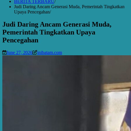
BERITA TERBARU
Judi Daring Ancam Generasi Muda, Pemerintah Tingkatkan
Upaya Pencegahan
Judi Daring Ancam Generasi Muda,
Pemerintah Tingkatkan Upaya
Pencegahan
June 27, 2026
inibatam.com