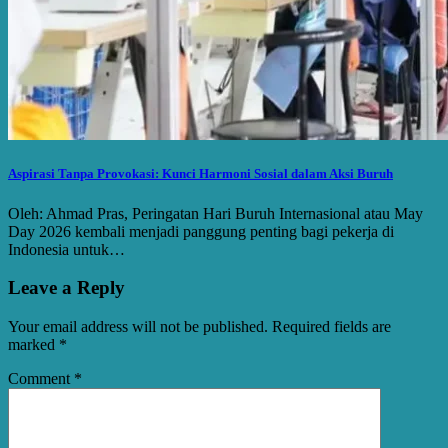
Aspirasi Tanpa Provokasi: Kunci Harmoni Sosial dalam Aksi Buruh
Oleh: Ahmad Pras, Peringatan Hari Buruh Internasional atau May
Day 2026 kembali menjadi panggung penting bagi pekerja di
Indonesia untuk…
Leave a Reply
Your email address will not be published.
Required fields are
marked
*
Comment
*