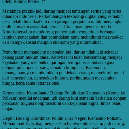
Oleh: Rahma Pratiwi )*
Maraknya praktik judi daring menjadi tantangan serius yang terus
dihadapi Indonesia. Perkembangan teknologi digital yang semakin
pesat telah dimanfaatkan oleh jaringan perjudian untuk menjangkau
lebih banyak masyarakat, termasuk kalangan generasi muda.
Kondisi tersebut mendorong pemerintah memperkuat berbagai
langkah pencegahan dan penindakan guna melindungi masyarakat
dari dampak sosial maupun ekonomi yang ditimbulkan.
Pemerintah memandang persoalan judi daring tidak lagi sekadar
pelanggaran hukum biasa. Aktivitas ini telah berkembang menjadi
kejahatan yang melibatkan jaringan terorganisasi lintas negara
dengan pola operasi yang semakin kompleks. Karena itu,
penanganannya membutuhkan pendekatan yang menyeluruh mulai
dari pencegahan, penegakan hukum, perlindungan masyarakat,
hingga kerja sama internasional.
Kementerian Koordinator Bidang Politik dan Keamanan (Kemenko
Polkam) menilai ancaman judi daring kini semakin berkaitan dengan
persoalan migrasi nonprosedural dan kejahatan digital lintas batas
negara.
Deputi Bidang Koordinasi Politik Luar Negeri Kemenko Polkam,
Mohammad K. Koba, menjelaskan bahwa online scam, judi daring,
dan migrasi nonprosedural telah berkembang menjadi jaringan