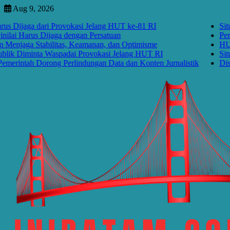
Skip
Aug 9, 2026
to
jaga dari Provokasi Jelang HUT ke-81 RI
Situasi N
content
arus Dijaga dengan Persatuan
Perayaan 
a Stabilitas, Keamanan, dan Optimisme
HUT RI k
Diminta Waspadai Provokasi Jelang HUT RI
Situasi N
ntah Dorong Perlindungan Data dan Konten Jurnalistik
Disrupsi 