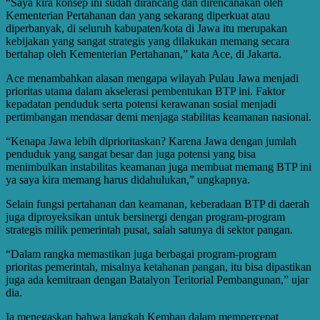
“Saya kira konsep ini sudah dirancang dan direncanakan oleh
Kementerian Pertahanan dan yang sekarang diperkuat atau
diperbanyak, di seluruh kabupaten/kota di Jawa itu merupakan
kebijakan yang sangat strategis yang dilakukan memang secara
bertahap oleh Kementerian Pertahanan,” kata Ace, di Jakarta.
Ace menambahkan alasan mengapa wilayah Pulau Jawa menjadi
prioritas utama dalam akselerasi pembentukan BTP ini. Faktor
kepadatan penduduk serta potensi kerawanan sosial menjadi
pertimbangan mendasar demi menjaga stabilitas keamanan nasional.
“Kenapa Jawa lebih diprioritaskan? Karena Jawa dengan jumlah
penduduk yang sangat besar dan juga potensi yang bisa
menimbulkan instabilitas keamanan juga membuat memang BTP ini
ya saya kira memang harus didahulukan,” ungkapnya.
Selain fungsi pertahanan dan keamanan, keberadaan BTP di daerah
juga diproyeksikan untuk bersinergi dengan program-program
strategis milik pemerintah pusat, salah satunya di sektor pangan.
“Dalam rangka memastikan juga berbagai program-program
prioritas pemerintah, misalnya ketahanan pangan, itu bisa dipastikan
juga ada kemitraan dengan Batalyon Teritorial Pembangunan,” ujar
dia.
Ia menegaskan bahwa langkah Kemhan dalam mempercepat