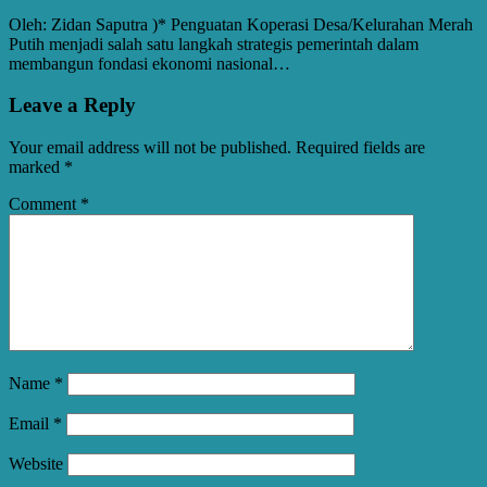
Oleh: Zidan Saputra )* Penguatan Koperasi Desa/Kelurahan Merah
Putih menjadi salah satu langkah strategis pemerintah dalam
membangun fondasi ekonomi nasional…
Leave a Reply
Your email address will not be published.
Required fields are
marked
*
Comment
*
Name
*
Email
*
Website