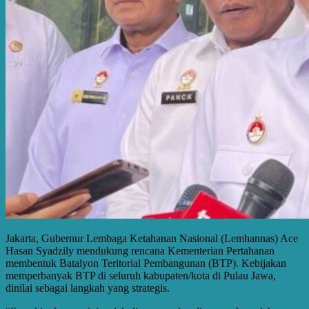
Jakarta, Gubernur Lembaga Ketahanan Nasional (Lemhannas) Ace
Hasan Syadzily mendukung rencana Kementerian Pertahanan
membentuk Batalyon Teritorial Pembangunan (BTP). Kebijakan
memperbanyak BTP di seluruh kabupaten/kota di Pulau Jawa,
dinilai sebagai langkah yang strategis.