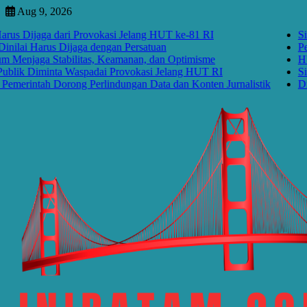
Skip
Aug 9, 2026
to
Dijaga dari Provokasi Jelang HUT ke-81 RI
Situas
content
i Harus Dijaga dengan Persatuan
Peraya
aga Stabilitas, Keamanan, dan Optimisme
HUT RI
ik Diminta Waspadai Provokasi Jelang HUT RI
Situas
rintah Dorong Perlindungan Data dan Konten Jurnalistik
Disrup