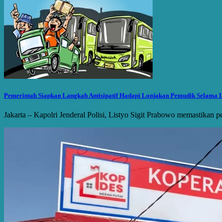
Pemerintah Siapkan Langkah Antisipatif Hadapi Lonjakan Pemudik Selama 
Jakarta – Kapolri Jenderal Polisi, Listyo Sigit Prabowo memastikan p