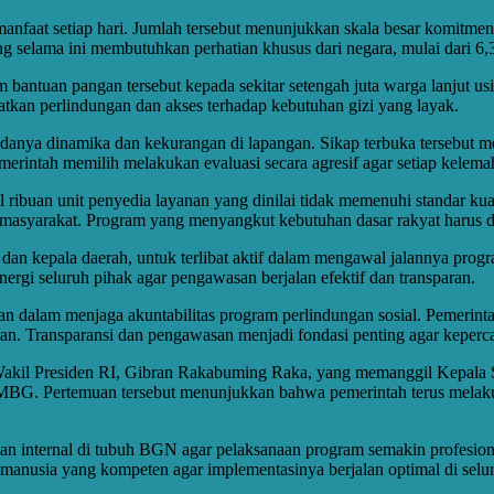
manfaat setiap hari. Jumlah tersebut menunjukkan skala besar komitm
selama ini membutuhkan perhatian khusus dari negara, mulai dari 6,3 ju
am bantuan pangan tersebut kepada sekitar setengah juta warga lanjut
tkan perlindungan dan akses terhadap kebutuhan gizi yang layak.
anya dinamika dan kekurangan di lapangan. Sikap terbuka tersebut me
rintah memilih melakukan evaluasi secara agresif agar setiap kelemah
 ribuan unit penyedia layanan yang dinilai tidak memenuhi standar ku
masyarakat. Program yang menyangkut kebutuhan dasar rakyat harus di
f dan kepala daerah, untuk terlibat aktif dalam mengawal jalannya pr
rgi seluruh pihak agar pengawasan berjalan efektif dan transparan.
 dalam menjaga akuntabilitas program perlindungan sosial. Pemerintah
aran. Transparansi dan pengawasan menjadi fondasi penting agar keperc
 Wakil Presiden RI, Gibran Rakabuming Raka, yang memanggil Kepal
G. Pertemuan tersebut menunjukkan bahwa pemerintah terus melakuk
n internal di tubuh BGN agar pelaksanaan program semakin profesion
manusia yang kompeten agar implementasinya berjalan optimal di selur