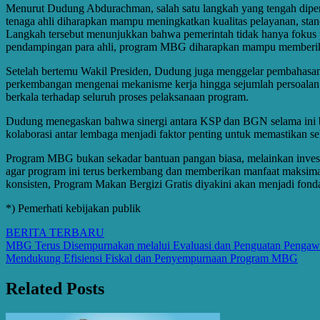
Menurut Dudung Abdurachman, salah satu langkah yang tengah diper
tenaga ahli diharapkan mampu meningkatkan kualitas pelayanan, stan
Langkah tersebut menunjukkan bahwa pemerintah tidak hanya fokus pad
pendampingan para ahli, program MBG diharapkan mampu memberikan 
Setelah bertemu Wakil Presiden, Dudung juga menggelar pembahasan 
perkembangan mengenai mekanisme kerja hingga sejumlah persoalan
berkala terhadap seluruh proses pelaksanaan program.
Dudung menegaskan bahwa sinergi antara KSP dan BGN selama ini b
kolaborasi antar lembaga menjadi faktor penting untuk memastikan selu
Program MBG bukan sekadar bantuan pangan biasa, melainkan investas
agar program ini terus berkembang dan memberikan manfaat maksima
konsisten, Program Makan Bergizi Gratis diyakini akan menjadi fonda
*) Pemerhati kebijakan publik
BERITA TERBARU
Post
MBG Terus Disempurnakan melalui Evaluasi dan Penguatan Pengaw
Mendukung Efisiensi Fiskal dan Penyempurnaan Program MBG
navigation
Related Posts