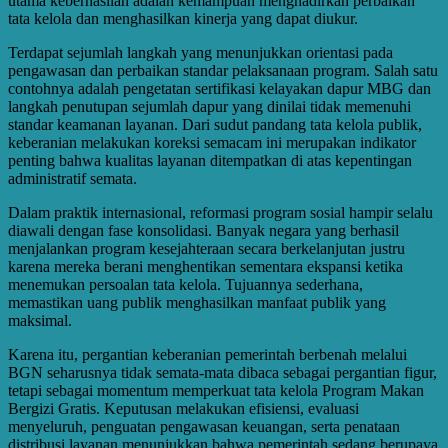
utama keberhasilan adalah kemampuan menghadirkan perbaikan
tata kelola dan menghasilkan kinerja yang dapat diukur.
Terdapat sejumlah langkah yang menunjukkan orientasi pada
pengawasan dan perbaikan standar pelaksanaan program. Salah satu
contohnya adalah pengetatan sertifikasi kelayakan dapur MBG dan
langkah penutupan sejumlah dapur yang dinilai tidak memenuhi
standar keamanan layanan. Dari sudut pandang tata kelola publik,
keberanian melakukan koreksi semacam ini merupakan indikator
penting bahwa kualitas layanan ditempatkan di atas kepentingan
administratif semata.
Dalam praktik internasional, reformasi program sosial hampir selalu
diawali dengan fase konsolidasi. Banyak negara yang berhasil
menjalankan program kesejahteraan secara berkelanjutan justru
karena mereka berani menghentikan sementara ekspansi ketika
menemukan persoalan tata kelola. Tujuannya sederhana,
memastikan uang publik menghasilkan manfaat publik yang
maksimal.
Karena itu, pergantian keberanian pemerintah berbenah melalui
BGN seharusnya tidak semata-mata dibaca sebagai pergantian figur,
tetapi sebagai momentum memperkuat tata kelola Program Makan
Bergizi Gratis. Keputusan melakukan efisiensi, evaluasi
menyeluruh, penguatan pengawasan keuangan, serta penataan
distribusi layanan menunjukkan bahwa pemerintah sedang berupaya