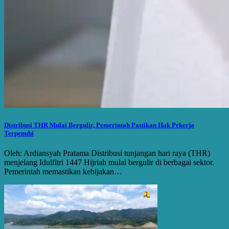
Distribusi THR Mulai Bergulir, Pemerintah Pastikan Hak Pekerja
Terpenuhi
Oleh: Ardiansyah Pratama Distribusi tunjangan hari raya (THR)
menjelang Idulfitri 1447 Hijriah mulai bergulir di berbagai sektor.
Pemerintah memastikan kebijakan…