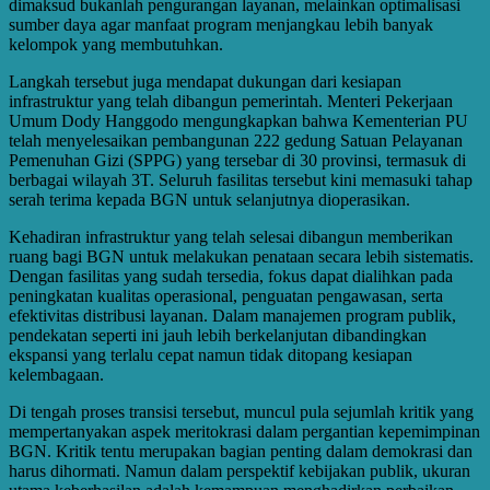
dimaksud bukanlah pengurangan layanan, melainkan optimalisasi
sumber daya agar manfaat program menjangkau lebih banyak
kelompok yang membutuhkan.
Langkah tersebut juga mendapat dukungan dari kesiapan
infrastruktur yang telah dibangun pemerintah. Menteri Pekerjaan
Umum Dody Hanggodo mengungkapkan bahwa Kementerian PU
telah menyelesaikan pembangunan 222 gedung Satuan Pelayanan
Pemenuhan Gizi (SPPG) yang tersebar di 30 provinsi, termasuk di
berbagai wilayah 3T. Seluruh fasilitas tersebut kini memasuki tahap
serah terima kepada BGN untuk selanjutnya dioperasikan.
Kehadiran infrastruktur yang telah selesai dibangun memberikan
ruang bagi BGN untuk melakukan penataan secara lebih sistematis.
Dengan fasilitas yang sudah tersedia, fokus dapat dialihkan pada
peningkatan kualitas operasional, penguatan pengawasan, serta
efektivitas distribusi layanan. Dalam manajemen program publik,
pendekatan seperti ini jauh lebih berkelanjutan dibandingkan
ekspansi yang terlalu cepat namun tidak ditopang kesiapan
kelembagaan.
Di tengah proses transisi tersebut, muncul pula sejumlah kritik yang
mempertanyakan aspek meritokrasi dalam pergantian kepemimpinan
BGN. Kritik tentu merupakan bagian penting dalam demokrasi dan
harus dihormati. Namun dalam perspektif kebijakan publik, ukuran