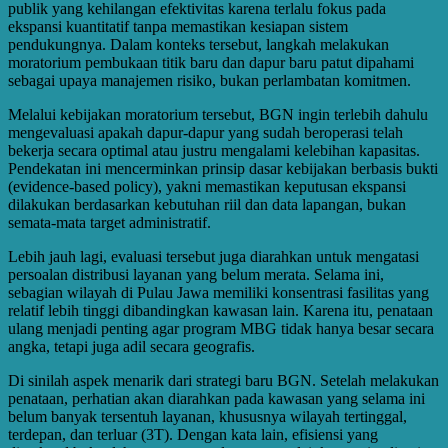
publik yang kehilangan efektivitas karena terlalu fokus pada
ekspansi kuantitatif tanpa memastikan kesiapan sistem
pendukungnya. Dalam konteks tersebut, langkah melakukan
moratorium pembukaan titik baru dan dapur baru patut dipahami
sebagai upaya manajemen risiko, bukan perlambatan komitmen.
Melalui kebijakan moratorium tersebut, BGN ingin terlebih dahulu
mengevaluasi apakah dapur-dapur yang sudah beroperasi telah
bekerja secara optimal atau justru mengalami kelebihan kapasitas.
Pendekatan ini mencerminkan prinsip dasar kebijakan berbasis bukti
(evidence-based policy), yakni memastikan keputusan ekspansi
dilakukan berdasarkan kebutuhan riil dan data lapangan, bukan
semata-mata target administratif.
Lebih jauh lagi, evaluasi tersebut juga diarahkan untuk mengatasi
persoalan distribusi layanan yang belum merata. Selama ini,
sebagian wilayah di Pulau Jawa memiliki konsentrasi fasilitas yang
relatif lebih tinggi dibandingkan kawasan lain. Karena itu, penataan
ulang menjadi penting agar program MBG tidak hanya besar secara
angka, tetapi juga adil secara geografis.
Di sinilah aspek menarik dari strategi baru BGN. Setelah melakukan
penataan, perhatian akan diarahkan pada kawasan yang selama ini
belum banyak tersentuh layanan, khususnya wilayah tertinggal,
terdepan, dan terluar (3T). Dengan kata lain, efisiensi yang