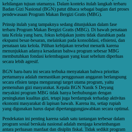
kehilangan tujuan utamanya. Dalam konteks itulah langkah terbaru
Badan Gizi Nasional (BGN) patut dibaca sebagai bagian dari proses
pendewasaan Program Makan Bergizi Gratis (MBG).
Prinsip itulah yang tampaknya sedang ditunjukkan dalam fase
terbaru Program Makan Bergizi Gratis (MBG). Di bawah penataan
tata Kelola yang baru, fokus kebijakan justru tidak diarahkan pada
ekspansi besar-besaran, melainkan pada konsolidasi, efisiensi, dan
penataan tata kelola. Pilihan kebijakan tersebut menarik karena
menunjukkan adanya kesadaran bahwa program sebesar MBG
membutuhkan fondasi kelembagaan yang kuat sebelum diperluas
secara lebih agresif.
BGN baru-baru ini secara terbuka menyatakan bahwa prioritas
pertamanya adalah memastikan penggunaan anggaran berlangsung
secara efisien tanpa mengurangi target utama program, yaitu
pemenuhan gizi masyarakat. Kepala BGN Nanik S Deyang
meyakini program MBG tidak hanya berhubungan dengan
peningkatan kualitas gizi, tetapi juga berdampak terhadap aktivitas
ekonomi masyarakat di lapisan bawah. Karena itu, setiap rupiah
yang digunakan harus dapat dipertanggungjawabkan secara optimal.
Pendekatan ini penting karena salah satu tantangan terbesar dalam
program sosial berskala nasional adalah menjaga keseimbangan
antara perluasan manfaat dan disiplin fiskal. Tidak sedikit program