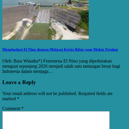
Menghadapi El Nino dengan Mitigasi Krisis Iklim yang Makin Terukur
Oleh: Bara Winatha*) Fenomena El Nino yang diperkirakan
menguat sepanjang 2026 menjadi salah satu tantangan besar bagi
Indonesia dalam menjaga…
Leave a Reply
Your email address will not be published.
Required fields are
marked
*
Comment
*