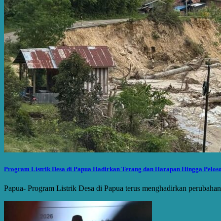
Program Listrik Desa di Papua Hadirkan Terang dan Harapan Hingga Pelos
Papua- Program Listrik Desa di Papua terus menghadirkan perubaha