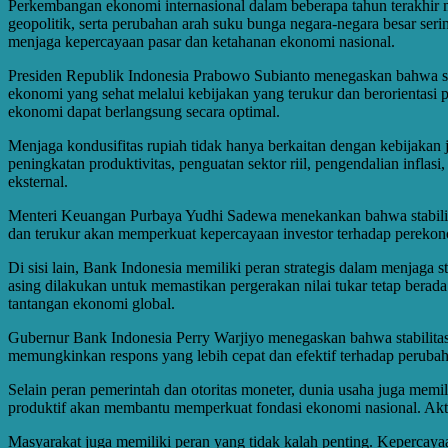
Perkembangan ekonomi internasional dalam beberapa tahun terakhir 
geopolitik, serta perubahan arah suku bunga negara-negara besar seri
menjaga kepercayaan pasar dan ketahanan ekonomi nasional.
Presiden Republik Indonesia Prabowo Subianto menegaskan bahwa sta
ekonomi yang sehat melalui kebijakan yang terukur dan berorientasi pa
ekonomi dapat berlangsung secara optimal.
Menjaga kondusifitas rupiah tidak hanya berkaitan dengan kebijakan
peningkatan produktivitas, penguatan sektor riil, pengendalian infla
eksternal.
Menteri Keuangan Purbaya Yudhi Sadewa menekankan bahwa stabilitas
dan terukur akan memperkuat kepercayaan investor terhadap perekonom
Di sisi lain, Bank Indonesia memiliki peran strategis dalam menjaga st
asing dilakukan untuk memastikan pergerakan nilai tukar tetap bera
tantangan ekonomi global.
Gubernur Bank Indonesia Perry Warjiyo menegaskan bahwa stabilitas 
memungkinkan respons yang lebih cepat dan efektif terhadap perubaha
Selain peran pemerintah dan otoritas moneter, dunia usaha juga memil
produktif akan membantu memperkuat fondasi ekonomi nasional. Akti
Masyarakat juga memiliki peran yang tidak kalah penting. Kepercaya