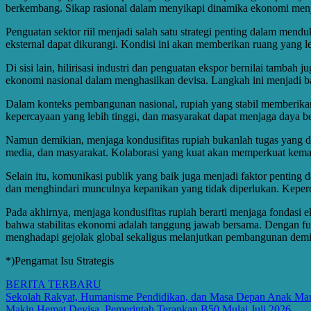
berkembang. Sikap rasional dalam menyikapi dinamika ekonomi menjad
Penguatan sektor riil menjadi salah satu strategi penting dalam mend
eksternal dapat dikurangi. Kondisi ini akan memberikan ruang yang l
Di sisi lain, hilirisasi industri dan penguatan ekspor bernilai tamba
ekonomi nasional dalam menghasilkan devisa. Langkah ini menjadi bag
Dalam konteks pembangunan nasional, rupiah yang stabil memberikan
kepercayaan yang lebih tinggi, dan masyarakat dapat menjaga daya beli
Namun demikian, menjaga kondusifitas rupiah bukanlah tugas yang dapa
media, dan masyarakat. Kolaborasi yang kuat akan memperkuat kem
Selain itu, komunikasi publik yang baik juga menjadi faktor penting
dan menghindari munculnya kepanikan yang tidak diperlukan. Keperca
Pada akhirnya, menjaga kondusifitas rupiah berarti menjaga fondasi 
bahwa stabilitas ekonomi adalah tanggung jawab bersama. Dengan f
menghadapi gejolak global sekaligus melanjutkan pembangunan demi 
*)Pengamat Isu Strategis
BERITA TERBARU
Post
Sekolah Rakyat, Humanisme Pendidikan, dan Masa Depan Anak Mar
Makin Hemat Devisa, Pemerintah Terapkan B50 Mulai Juli 2026