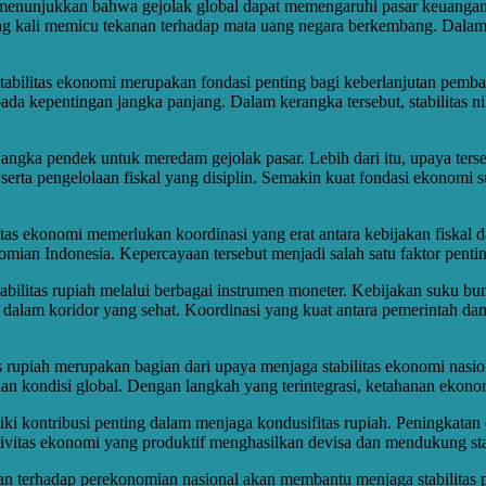
menunjukkan bahwa gejolak global dapat memengaruhi pasar keuangan b
ng kali memicu tekanan terhadap mata uang negara berkembang. Dalam situ
bilitas ekonomi merupakan fondasi penting bagi keberlanjutan pemba
da kepentingan jangka panjang. Dalam kerangka tersebut, stabilitas nil
 jangka pendek untuk meredam gejolak pasar. Lebih dari itu, upaya te
si, serta pengelolaan fiskal yang disiplin. Semakin kuat fondasi ekon
 ekonomi memerlukan koordinasi yang erat antara kebijakan fiskal d
ian Indonesia. Kepercayaan tersebut menjadi salah satu faktor penting
abilitas rupiah melalui berbagai instrumen moneter. Kebijakan suku bunga
da dalam koridor yang sehat. Koordinasi yang kuat antara pemerintah 
rupiah merupakan bagian dari upaya menjaga stabilitas ekonomi nasio
n kondisi global. Dengan langkah yang terintegrasi, ketahanan ekonom
iki kontribusi penting dalam menjaga kondusifitas rupiah. Peningkatan
vitas ekonomi yang produktif menghasilkan devisa dan mendukung stab
an terhadap perekonomian nasional akan membantu menjaga stabilitas p