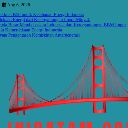
Skip
Aug 6, 2026
to
B50 untuk Ketahanan Energi Indonesia
HU
content
ergi dari Ketergantungan Impor Minyak
B5
ar Membebaskan Indonesia dari Ketergantungan BBM Impor
HU
rdekaan Energi Indonesia
B5
ngentasan Kemiskinan Antargenerasi
Se