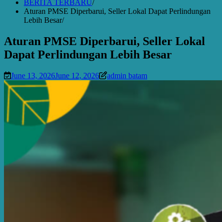
BERITA TERBARU
Aturan PMSE Diperbarui, Seller Lokal Dapat Perlindungan
Lebih Besar
Aturan PMSE Diperbarui, Seller Lokal
Dapat Perlindungan Lebih Besar
June 13, 2026
June 12, 2026
admin batam