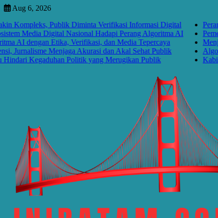
Skip
Aug 6, 2026
to
pleks, Publik Diminta Verifikasi Informasi Digital
Perang Algo
content
Media Digital Nasional Hadapi Perang Algoritma AI
Pemerintah 
dengan Etika, Verifikasi, dan Media Tepercaya
Menjawab Pe
rnalisme Menjaga Akurasi dan Akal Sehat Publik
Algoritma M
ri Kegaduhan Politik yang Merugikan Publik
Kabinet Bay