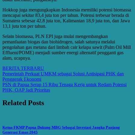
Hokkop juga mengungkapkan Indonesia memiliki potensi biomassa
mencapai sekitar 83,4 juta ton per tahun. Potensi terbesar berada di
Sumatera sebesar 42,8 juta ton, Kalimantan 18,9 juta ton, dan Jawa
13,1 juta ton per tahun.
Selain biomassa, PLN EPI juga mulai mengembangkan
pemanfaatan biogas dan biohidrogen, salah satunya melalui
pengolahan gas metana dari limbah cair kelapa sawit (Palm Oil Mill
Effluent/POME) menjadi sumber energi alternatif pengganti gas
alam, ucapnya.
BERITA TERBARU
Post
Pemerintah Perkuat UMKM sebagai Solusi Antisipasi PHK dan
Penggerak Ekonomi
navigation
PSN di Papua Serap 15 Ribu Tenaga Kerja untuk Redam Potensi
PHK, OAP Jadi Prioritas
Related Posts
Ketua FKMP Papua Dukung MBG Sebagai Investasi Jangka Panjang
Generasi Emas 2045