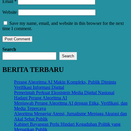
Email
*
Website
Save my name, email, and website in this browser for the next
time I comment.
Search
Search
BERITA TERBARU
Perang Algoritma AI Makin Kompleks, Publik Diminta
Verifikasi Informasi Digital
Pemerintah Perkuat Ekosistem Media Digital Nasional
Hadapi Perang Algoritma AI
Menjawab Perang Algoritma AI dengan Etika, Verifikasi, dan
Media Tepercaya
Algoritma Mengejar Atensi, Jurnalisme Menjaga Akurasi dan
Akal Sehat Publik
Kabinet Bayangan Perlu Hindari Kegaduhan Politik yang
Merugikan Publik