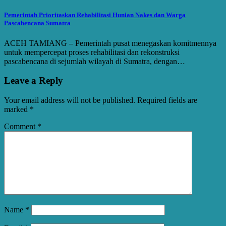
Pemerintah Prioritaskan Rehabilitasi Hunian Nakes dan Warga
Pascabencana Sumatra
ACEH TAMIANG – Pemerintah pusat menegaskan komitmennya
untuk mempercepat proses rehabilitasi dan rekonstruksi
pascabencana di sejumlah wilayah di Sumatra, dengan…
Leave a Reply
Your email address will not be published.
Required fields are
marked
*
Comment
*
Name
*