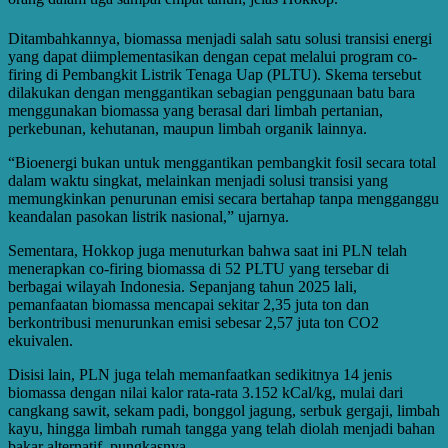
Ditambahkannya, biomassa menjadi salah satu solusi transisi energi
yang dapat diimplementasikan dengan cepat melalui program co-
firing di Pembangkit Listrik Tenaga Uap (PLTU). Skema tersebut
dilakukan dengan menggantikan sebagian penggunaan batu bara
menggunakan biomassa yang berasal dari limbah pertanian,
perkebunan, kehutanan, maupun limbah organik lainnya.
“Bioenergi bukan untuk menggantikan pembangkit fosil secara total
dalam waktu singkat, melainkan menjadi solusi transisi yang
memungkinkan penurunan emisi secara bertahap tanpa mengganggu
keandalan pasokan listrik nasional,” ujarnya.
Sementara, Hokkop juga menuturkan bahwa saat ini PLN telah
menerapkan co-firing biomassa di 52 PLTU yang tersebar di
berbagai wilayah Indonesia. Sepanjang tahun 2025 lali,
pemanfaatan biomassa mencapai sekitar 2,35 juta ton dan
berkontribusi menurunkan emisi sebesar 2,57 juta ton CO2
ekuivalen.
Disisi lain, PLN juga telah memanfaatkan sedikitnya 14 jenis
biomassa dengan nilai kalor rata-rata 3.152 kCal/kg, mulai dari
cangkang sawit, sekam padi, bonggol jagung, serbuk gergaji, limbah
kayu, hingga limbah rumah tangga yang telah diolah menjadi bahan
bakar alternatif, pungkasnya.