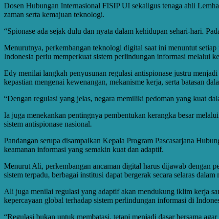
Dosen Hubungan Internasional FISIP UI sekaligus tenaga ahli Lemha
zaman serta kemajuan teknologi.
“Spionase ada sejak dulu dan nyata dalam kehidupan sehari-hari. Pa
Menurutnya, perkembangan teknologi digital saat ini menuntut setiap n
Indonesia perlu memperkuat sistem perlindungan informasi melalui kebi
Edy menilai langkah penyusunan regulasi antispionase justru menjad
kepastian mengenai kewenangan, mekanisme kerja, serta batasan d
“Dengan regulasi yang jelas, negara memiliki pedoman yang kuat dal
Ia juga menekankan pentingnya pembentukan kerangka besar melalui
sistem antispionase nasional.
Pandangan serupa disampaikan Kepala Program Pascasarjana Hubungan
keamanan informasi yang semakin kuat dan adaptif.
Menurut Ali, perkembangan ancaman digital harus dijawab dengan peng
sistem terpadu, berbagai institusi dapat bergerak secara selaras dala
Ali juga menilai regulasi yang adaptif akan mendukung iklim kerja sa
kepercayaan global terhadap sistem perlindungan informasi di Indones
“Regulasi bukan untuk membatasi, tetapi menjadi dasar bersama agar