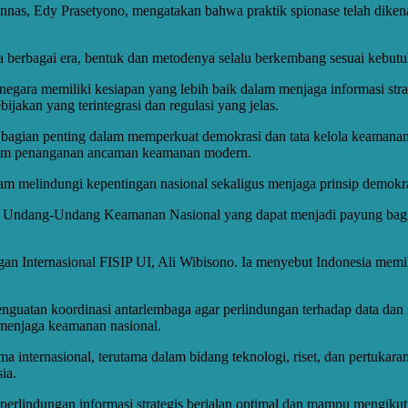
nnas, Edy Prasetyono, mengatakan bahwa praktik spionase telah dike
da berbagai era, bentuk dan metodenya selalu berkembang sesuai kebutu
egara memiliki kesiapan yang lebih baik dalam menjaga informasi strateg
jakan yang terintegrasi dan regulasi yang jelas.
i bagian penting dalam memperkuat demokrasi dan tata kelola keamanan
alam penanganan ancaman keamanan modern.
am melindungi kepentingan nasional sekaligus menjaga prinsip demokr
 Undang-Undang Keamanan Nasional yang dapat menjadi payung bagi pe
 Internasional FISIP UI, Ali Wibisono. Ia menyebut Indonesia memili
uatan koordinasi antarlembaga agar perlindungan terhadap data dan info
m menjaga keamanan nasional.
ma internasional, terutama dalam bidang teknologi, riset, dan pertuka
ia.
 perlindungan informasi strategis berjalan optimal dan mampu mengiku