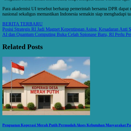
Para akademisi UI tersebut berharap pemerintah bersama DPR dapat 
nasional sekaligus memastikan Indonesia semakin siap menghadapi tan
BERITA TERBARU
Post
Posisi Strategis RI Jadi Magnet Kepentingan Asing, Kesadaran Anti 
AI dan Quantum Computing Buka Celah Spionase Baru, RI Perlu Per
navigation
Related Posts
Penguatan Koperasi Merah Putih Permudah Akses Kebutuhan Masyarakat P