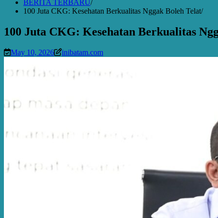
BERITA TERBARU
100 Juta CKG: Kesehatan Berkualitas Nggak Boleh Telat
100 Juta CKG: Kesehatan Berkualitas Ngg
May 10, 2026
inibatam.com