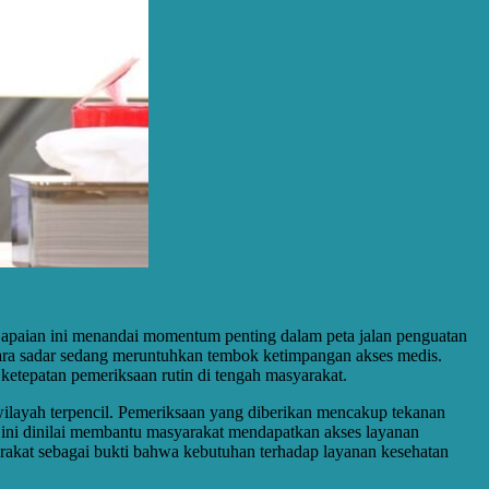
 Capaian ini menandai momentum penting dalam peta jalan penguatan
cara sadar sedang meruntuhkan tembok ketimpangan akses medis.
 ketepatan pemeriksaan rutin di tengah masyarakat.
wilayah terpencil. Pemeriksaan yang diberikan mencakup tekanan
am ini dinilai membantu masyarakat mendapatkan akses layanan
yarakat sebagai bukti bahwa kebutuhan terhadap layanan kesehatan