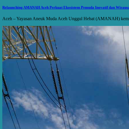
Relaunching AMANAH Aceh Perkuat Ekosistem Pemuda Inovatif dan Wirausa
Aceh – Yayasan Aneuk Muda Aceh Unggul Hebat (AMANAH) kemba