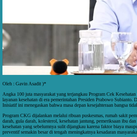
Oleh : Gavin Asadit )*
Angka 100 juta masyarakat yang terjangkau Program Cek Kesehatan G
layanan kesehatan di era pemerintahan Presiden Prabowo Subianto. D
Inisiatif ini menegaskan bahwa masa depan kesejahteraan bangsa tida
Program CKG dijalankan melalui ribuan puskesmas, rumah sakit peme
darah, gula darah, kolesterol, kesehatan jantung, pemeriksaan ibu da
kesehatan yang sebelumnya sulit dijangkau karena faktor biaya maupun
preventif semakin besar di tengah meningkatnya kesadaran masyaraka