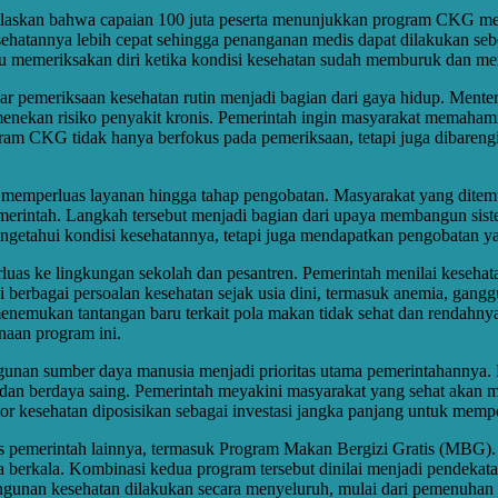
kan bahwa capaian 100 juta peserta menunjukkan program CKG menda
sehatannya lebih cepat sehingga penanganan medis dapat dilakukan seb
aru memeriksakan diri ketika kondisi kesehatan sudah memburuk dan me
ar pemeriksaan kesehatan rutin menjadi bagian dari gaya hidup. Mente
 menekan risiko penyakit kronis. Pemerintah ingin masyarakat memaham
gram CKG tidak hanya berfokus pada pemeriksaan, tetapi juga dibareng
memperluas layanan hingga tahap pengobatan. Masyarakat yang ditem
emerintah. Langkah tersebut menjadi bagian dari upaya membangun sist
getahui kondisi kesehatannya, tetapi juga mendapatkan pengobatan yan
as ke lingkungan sekolah dan pesantren. Pemerintah menilai kesehat
 berbagai persoalan kesehatan sejak usia dini, termasuk anemia, gangg
enemukan tantangan baru terkait pola makan tidak sehat dan rendahnya 
naan program ini.
an sumber daya manusia menjadi prioritas utama pemerintahannya. D
dan berdaya saing. Pemerintah meyakini masyarakat yang sehat akan m
or kesehatan diposisikan sebagai investasi jangka panjang untuk mem
gis pemerintah lainnya, termasuk Program Makan Bergizi Gratis (MBG
a berkala. Kombinasi kedua program tersebut dinilai menjadi pendeka
ngunan kesehatan dilakukan secara menyeluruh, mulai dari pemenuhan g