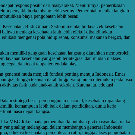
pat respons positif dari masyarakat. Menurutnya, pemeriksaan
elum penyakit berkembang lebih serius. Pemerintah menilai langkah
mbutuhkan biaya pengobatan lebih besar.
ri Kesehatan, Budi Gunadi Sadikin menilai budaya cek kesehatan
i bahwa menjaga kesehatan jauh lebih efektif dibandingkan
i edukasi mengenai pola hidup sehat, konsumsi makanan bergizi, dan
ukan memiliki gangguan kesehatan langsung diarahkan memperoleh
em layanan kesehatan yang lebih terintegrasi dan mudah diakses
g cepat dan tepat tanpa terkendala biaya.
an generasi muda menjadi fondasi penting menuju Indonesia Emas
uan gizi, hingga tekanan darah tinggi yang mulai ditemukan pada usia
aktivitas fisik pada anak-anak sekolah. Karena itu, edukasi
alam strategi besar pembangunan nasional, kesehatan dipandang
emiliki kemampuan lebih baik dalam pendidikan, dunia kerja,
perkuat masa depan bangsa.
). Jika MBG fokus pada pemenuhan kebutuhan gizi masyarakat, maka
tan yang saling melengkapi dalam membangun generasi Indonesia
izi, edukasi kesehatan, pemeriksaan rutin, hingga akses pengobatan