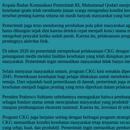
Kepala Badan Komunikasi Pemerintah RI, Muhammad Qodari menjelas
kesehatan gratis telah membantu jutaan warga mengetahui kondisi ke
tersebut penting karena selama ini masih banyak masyarakat yang b
Pemerintah juga terus mendorong perubahan pola pikir masyarakat ag
harus dibangun sejak dini karena deteksi cepat menjadi kunci utama
mengobati penyakit ketika sudah parah. Karena itu, pelaksanaan pro
pentingnya aktivitas fisik.
Di tahun 2026 ini pemerintah memperkuat pelaksanaan CKG dengan 
penanganan medis melalui fasilitas kesehatan yang telah disiapkan p
masyarakat. Pemerintah ingin memastikan masyarakat tidak hanya men
Selain menyasar masyarakat umum, program CKG kini semakin diperlu
2045. Pemeriksaan kesehatan bagi pelajar dilakukan untuk mendeteksi
remaja. Dari sejumlah hasil pemeriksaan di daerah, pemerintah juga m
kesehatan menjadi bagian penting yang terus diperkuat dalam pelaksa
Presiden Prabowo Subianto sebelumnya menegaskan bahwa pembangun
sebagai fondasi utama untuk menciptakan masyarakat yang produktif 
maupun pembangunan ekonomi nasional. Karena itu, investasi di sekt
Program CKG juga berjalan seiring dengan berbagai program strate
CKG memastikan kondisi kesehatan masyarakat tetap terpantau secar
yang sehat, kuat, dan produktif. Pemerintah ingin memastikan pemba