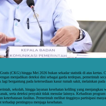
ratis (CKG) hingga Mei 2026 bukan sekadar statistik di atas kertas.
engan menjadikan deteksi dini sebagai garda terdepan, pemerintah se
k lagi bergantung pada ketersediaan kasur rumah sakit, melainkan pada
rintah, sekolah, hingga layanan kesehatan keliling yang menjangkau 
n anak, serta deteksi penyakit tidak menular lainnya. Kehadiran progr
 keterbatasan fasilitas. Pemerintah melihat tingginya partisipasi mas
t terhadap pentingnya menjaga kesehatan.