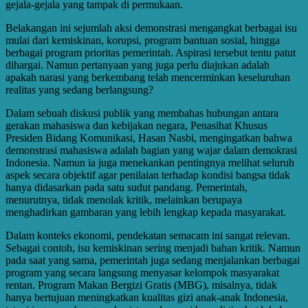
gejala-gejala yang tampak di permukaan.
Belakangan ini sejumlah aksi demonstrasi mengangkat berbagai isu
mulai dari kemiskinan, korupsi, program bantuan sosial, hingga
berbagai program prioritas pemerintah. Aspirasi tersebut tentu patut
dihargai. Namun pertanyaan yang juga perlu diajukan adalah
apakah narasi yang berkembang telah mencerminkan keseluruhan
realitas yang sedang berlangsung?
Dalam sebuah diskusi publik yang membahas hubungan antara
gerakan mahasiswa dan kebijakan negara, Penasihat Khusus
Presiden Bidang Komunikasi, Hasan Nasbi, mengingatkan bahwa
demonstrasi mahasiswa adalah bagian yang wajar dalam demokrasi
Indonesia. Namun ia juga menekankan pentingnya melihat seluruh
aspek secara objektif agar penilaian terhadap kondisi bangsa tidak
hanya didasarkan pada satu sudut pandang. Pemerintah,
menurutnya, tidak menolak kritik, melainkan berupaya
menghadirkan gambaran yang lebih lengkap kepada masyarakat.
Dalam konteks ekonomi, pendekatan semacam ini sangat relevan.
Sebagai contoh, isu kemiskinan sering menjadi bahan kritik. Namun
pada saat yang sama, pemerintah juga sedang menjalankan berbagai
program yang secara langsung menyasar kelompok masyarakat
rentan. Program Makan Bergizi Gratis (MBG), misalnya, tidak
hanya bertujuan meningkatkan kualitas gizi anak-anak Indonesia,