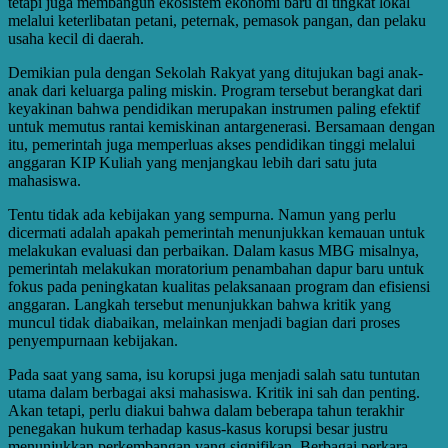
tetapi juga membangun ekosistem ekonomi baru di tingkat lokal
melalui keterlibatan petani, peternak, pemasok pangan, dan pelaku
usaha kecil di daerah.
Demikian pula dengan Sekolah Rakyat yang ditujukan bagi anak-
anak dari keluarga paling miskin. Program tersebut berangkat dari
keyakinan bahwa pendidikan merupakan instrumen paling efektif
untuk memutus rantai kemiskinan antargenerasi. Bersamaan dengan
itu, pemerintah juga memperluas akses pendidikan tinggi melalui
anggaran KIP Kuliah yang menjangkau lebih dari satu juta
mahasiswa.
Tentu tidak ada kebijakan yang sempurna. Namun yang perlu
dicermati adalah apakah pemerintah menunjukkan kemauan untuk
melakukan evaluasi dan perbaikan. Dalam kasus MBG misalnya,
pemerintah melakukan moratorium penambahan dapur baru untuk
fokus pada peningkatan kualitas pelaksanaan program dan efisiensi
anggaran. Langkah tersebut menunjukkan bahwa kritik yang
muncul tidak diabaikan, melainkan menjadi bagian dari proses
penyempurnaan kebijakan.
Pada saat yang sama, isu korupsi juga menjadi salah satu tuntutan
utama dalam berbagai aksi mahasiswa. Kritik ini sah dan penting.
Akan tetapi, perlu diakui bahwa dalam beberapa tahun terakhir
penegakan hukum terhadap kasus-kasus korupsi besar justru
menunjukkan perkembangan yang signifikan. Berbagai perkara