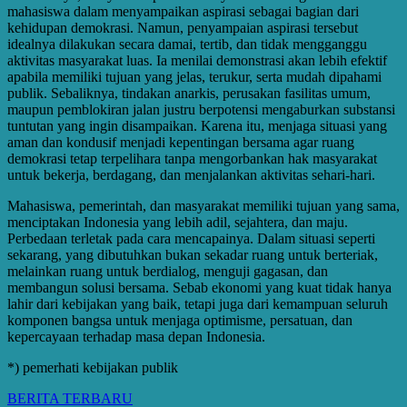
mahasiswa dalam menyampaikan aspirasi sebagai bagian dari
kehidupan demokrasi. Namun, penyampaian aspirasi tersebut
idealnya dilakukan secara damai, tertib, dan tidak mengganggu
aktivitas masyarakat luas. Ia menilai demonstrasi akan lebih efektif
apabila memiliki tujuan yang jelas, terukur, serta mudah dipahami
publik. Sebaliknya, tindakan anarkis, perusakan fasilitas umum,
maupun pemblokiran jalan justru berpotensi mengaburkan substansi
tuntutan yang ingin disampaikan. Karena itu, menjaga situasi yang
aman dan kondusif menjadi kepentingan bersama agar ruang
demokrasi tetap terpelihara tanpa mengorbankan hak masyarakat
untuk bekerja, berdagang, dan menjalankan aktivitas sehari-hari.
Mahasiswa, pemerintah, dan masyarakat memiliki tujuan yang sama,
menciptakan Indonesia yang lebih adil, sejahtera, dan maju.
Perbedaan terletak pada cara mencapainya. Dalam situasi seperti
sekarang, yang dibutuhkan bukan sekadar ruang untuk berteriak,
melainkan ruang untuk berdialog, menguji gagasan, dan
membangun solusi bersama. Sebab ekonomi yang kuat tidak hanya
lahir dari kebijakan yang baik, tetapi juga dari kemampuan seluruh
komponen bangsa untuk menjaga optimisme, persatuan, dan
kepercayaan terhadap masa depan Indonesia.
*) pemerhati kebijakan publik
BERITA TERBARU