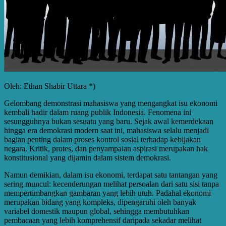
Oleh: Ethan Shabir Uttara *)
Gelombang demonstrasi mahasiswa yang mengangkat isu ekonomi
kembali hadir dalam ruang publik Indonesia. Fenomena ini
sesungguhnya bukan sesuatu yang baru. Sejak awal kemerdekaan
hingga era demokrasi modern saat ini, mahasiswa selalu menjadi
bagian penting dalam proses kontrol sosial terhadap kebijakan
negara. Kritik, protes, dan penyampaian aspirasi merupakan hak
konstitusional yang dijamin dalam sistem demokrasi.
Namun demikian, dalam isu ekonomi, terdapat satu tantangan yang
sering muncul: kecenderungan melihat persoalan dari satu sisi tanpa
mempertimbangkan gambaran yang lebih utuh. Padahal ekonomi
merupakan bidang yang kompleks, dipengaruhi oleh banyak
variabel domestik maupun global, sehingga membutuhkan
pembacaan yang lebih komprehensif daripada sekadar melihat