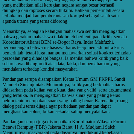
yang melibatkan nilai kerugian negara sangat besar berhasil
diungkap dan diproses secara hukum. Bahkan pemerintah secara
terbuka menjadikan pemberantasan korupsi sebagai salah satu
agenda utama yang terus didorong.
Menariknya, sebagian kalangan mahasiswa sendiri mengingatkan
bahwa gerakan mahasiswa tidak boleh berhenti pada kritik semata.
Koordinator Aliansi BEM se-Bogor Raya, Indra Mahfuzhi,
berpandangan bahwa mahasiswa harus tetap menjadi mitra kritis
pemerintah, tetapi juga mampu menawarkan solusi konkret terhadap
persoalan yang dihadapi bangsa. Ia menilai bahwa kritik yang baik
seharusnya dibangun di atas data, fakta, dan pemahaman yang
mendalam terhadap kondisi masyarakat.
Pandangan serupa disampaikan Ketua Umum GM FKPPI, Sandi
Mandela Simanjuntak. Menurutnya, kritik yang berkualitas harus
didasarkan pada kajian yang kuat, data yang valid, serta argumentasi
yang terbuka. Ia mengingatkan bahwa suara yang paling keras
belum tentu merupakan suara yang paling benar. Karena itu, ruang
dialog perlu terus dijaga agar perbedaan pandangan dapat
menghasilkan solusi, bukan sekadar saling menyalahkan.
Pandangan serupa juga disampaikan Koordinator Wilayah Forum
Betawi Rempug (FBR) Jakarta Barat, H.A. Mudjamil Saleh.
Menurutnya, masyarakat pada dasarnya mendukung kebebasan